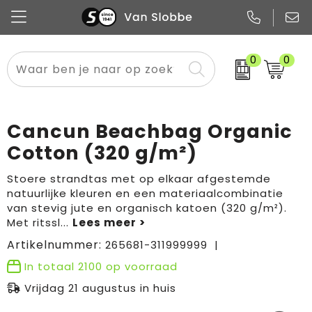
0
0
Alle categorieën
Pennen
Flessen
Meest gekozen
Boodschappen- en draagtassen
Tech
Potloden
Mokken en bekers
Buitenkleding
Zakelijke tassen
Cancun Beachbag Organic
Snoep
Notitieboekjes
Glazen en karaffen
Sportkleding
Sport & vrije tijd
Cotton (320 g/m²)
Promo
Papier
Merken
Overig textiel
Rugzakken
Stoere strandtas met op elkaar afgestemde
natuurlijke kleuren en een materiaalcombinatie
van stevig jute en organisch katoen (320 g/m²).
Met ritssl
...
Artikelnummer:
265681-311999999
In totaal
2100
op voorraad
Vrijdag 21 augustus in huis