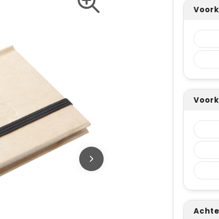
Voork
Voork
Achte