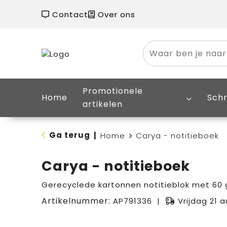
Contact
Over ons
Promotionele
Home
Schr
artikelen
Ga terug
|
Home
Carya - notitieboek
Carya - notitieboek
Gerecyclede kartonnen notitieblok met 60 
Artikelnummer:
AP791336
Vrijdag 21 a