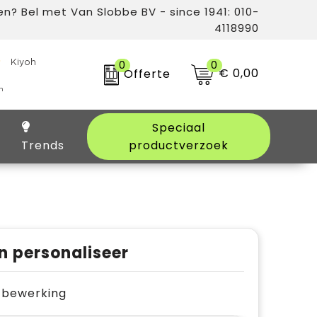
n? Bel met Van Slobbe BV - since 1941: 010-
4118990
0
0
€ 0,00
Offerte
Speciaal
Trends
productverzoek
n personaliseer
je bewerking