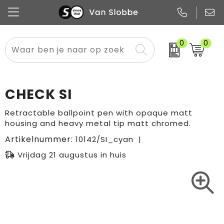
0
0
Alle categorieën
Pennen
Flessen
Meest gekozen
Boodschappen- en draagtassen
Tech
Potloden
Mokken en bekers
Buitenkleding
Zakelijke tassen
CHECK SI
Snoep
Notitieboekjes
Glazen en karaffen
Sportkleding
Sport & vrije tijd
Retractable ballpoint pen with opaque matt
housing and heavy metal tip matt chromed.
Promo
Papier
Merken
Overig textiel
Rugzakken
Artikelnummer:
10142/SI_cyan
Vrijdag 21 augustus in huis