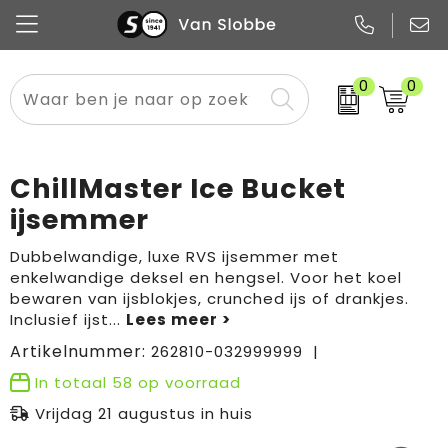
0
0
Alle categorieën
Pennen
Flessen
Meest gekozen
Boodschappen- en draagtassen
Tech
Potloden
Mokken en bekers
Buitenkleding
Zakelijke tassen
ChillMaster Ice Bucket
Snoep
Notitieboekjes
Glazen en karaffen
Sportkleding
Sport & vrije tijd
ijsemmer
Promo
Papier
Merken
Overig textiel
Rugzakken
Dubbelwandige, luxe RVS ijsemmer met
enkelwandige deksel en hengsel. Voor het koel
bewaren van ijsblokjes, crunched ijs of drankjes.
Inclusief ijst
...
Artikelnummer:
262810-032999999
In totaal
58
op voorraad
Vrijdag 21 augustus in huis