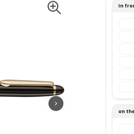
In fro
on the