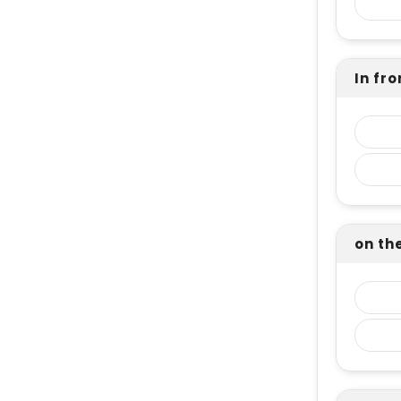
In fro
on the