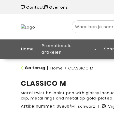
Contact
Over ons
Promotionele
Home
Schr
artikelen
Ga terug
|
Home
CLASSICO M
CLASSICO M
Metal twist ballpoint pen with glossy lacqu
clip, metal rings and metal tip gold-plated.
Artikelnummer:
08800/M_schwarz
Vr