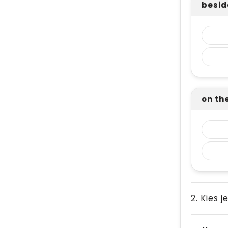
beside
on th
2. Kies j