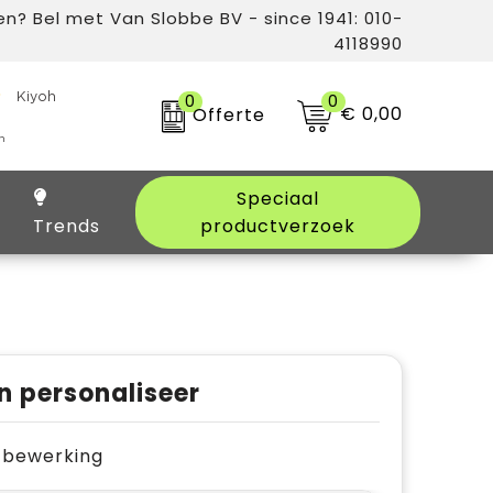
n? Bel met Van Slobbe BV - since 1941: 010-
4118990
0
0
€ 0,00
Offerte
Speciaal
Trends
productverzoek
n personaliseer
je bewerking