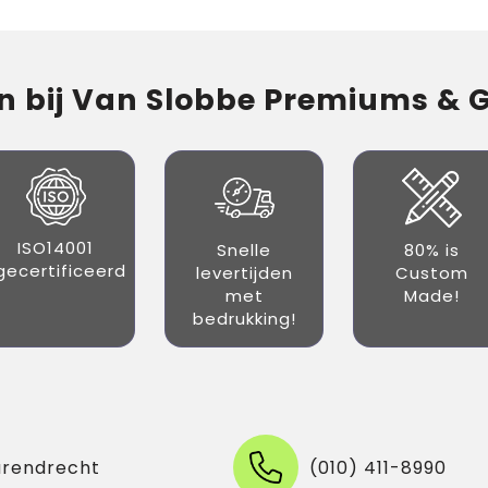
 bij Van Slobbe Premiums & Gi
ISO14001
Snelle
80% is
gecertificeerd
levertijden
Custom
met
Made!
bedrukking!
arendrecht
(010) 411-8990