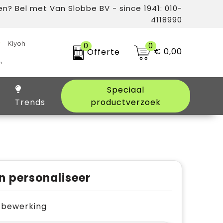
n? Bel met Van Slobbe BV - since 1941: 010-
4118990
0
0
€ 0,00
Offerte
Speciaal
Trends
productverzoek
n personaliseer
je bewerking