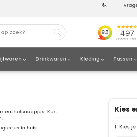
Vrage
ijfwaren
Drinkwaren
Kleding
Tassen
Kies e
 mentholsnoepjes. Kan
n.
1. Kies 
ugustus in huis