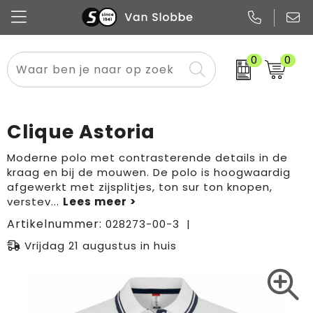
0
0
Alle categorieën
Pennen
Flessen
Meest gekozen
Boodschappen- en draagtassen
Tech
Potloden
Mokken en bekers
Buitenkleding
Zakelijke tassen
Clique Astoria
Snoep
Notitieboekjes
Glazen en karaffen
Sportkleding
Sport & vrije tijd
Moderne polo met contrasterende details in de
kraag en bij de mouwen. De polo is hoogwaardig
Promo
Papier
Merken
Overig textiel
Rugzakken
afgewerkt met zijsplitjes, ton sur ton knopen,
verstev
...
Artikelnummer:
028273-00-3
Vrijdag 21 augustus in huis