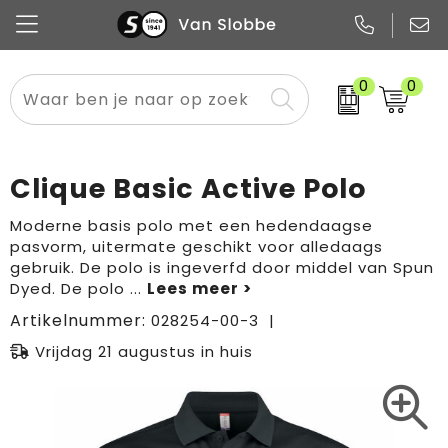
0
0
Alle categorieën
Pennen
Flessen
Meest gekozen
Boodschappen- en draagtassen
Tech
Potloden
Mokken en bekers
Buitenkleding
Zakelijke tassen
Clique Basic Active Polo
Snoep
Notitieboekjes
Glazen en karaffen
Sportkleding
Sport & vrije tijd
Moderne basis polo met een hedendaagse
pasvorm, uitermate geschikt voor alledaags
Promo
Papier
Merken
Overig textiel
Rugzakken
gebruik. De polo is ingeverfd door middel van Spun
Dyed. De polo
...
Artikelnummer:
028254-00-3
Vrijdag 21 augustus in huis