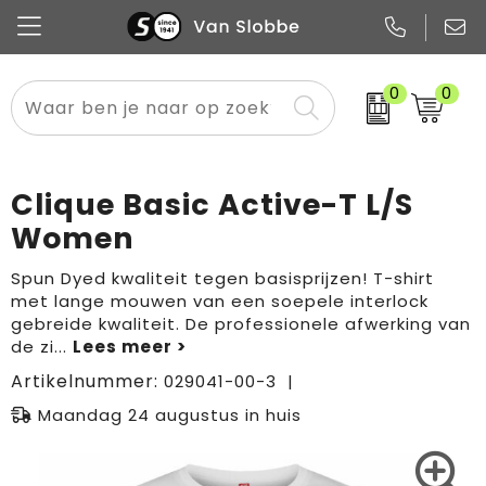
0
0
Alle categorieën
Pennen
Flessen
Meest gekozen
Boodschappen- en draagtassen
Tech
Potloden
Mokken en bekers
Buitenkleding
Zakelijke tassen
Clique Basic Active-T L/S
Snoep
Notitieboekjes
Glazen en karaffen
Sportkleding
Sport & vrije tijd
Women
Promo
Papier
Merken
Overig textiel
Rugzakken
Spun Dyed kwaliteit tegen basisprijzen! T-shirt
met lange mouwen van een soepele interlock
gebreide kwaliteit. De professionele afwerking van
de zi
...
Artikelnummer:
029041-00-3
Maandag 24 augustus in huis