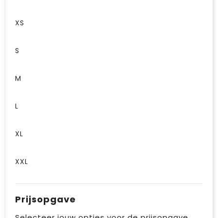
XS
S
M
L
XL
XXL
Prijsopgave
Selecteer jouw opties voor de prijsopgave.