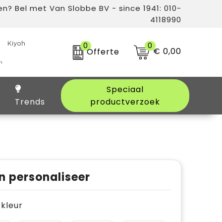
n? Bel met Van Slobbe BV - since 1941: 010-
4118990
0
0
€ 0,00
Offerte
Speciaal
Trends
productverzoek
n personaliseer
e kleur