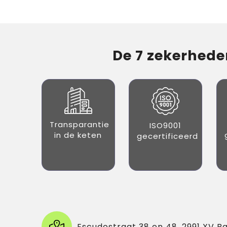
De 7 zekerheden
Transparantie
ISO9001
in de keten
gecertificeerd
Escudostraat 38 en 48, 2991 XV B