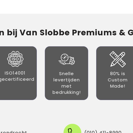
 bij Van Slobbe Premiums & Gi
ISO14001
Snelle
80% is
gecertificeerd
levertijden
Custom
met
Made!
bedrukking!
arendrecht
(010) 411-8990