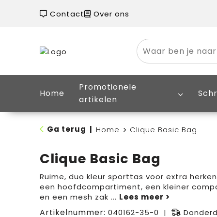
Contact
Over ons
Promotionele
Home
Schr
artikelen
Ga terug
|
Home
Clique Basic Bag
Clique Basic Bag
Ruime, duo kleur sporttas voor extra herke
een hoofdcompartiment, een kleiner compa
en een mesh zak
...
Artikelnummer:
040162-35-0
Donderd