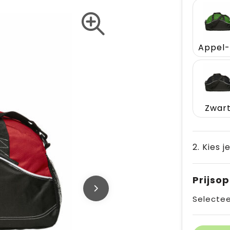
Zwar
2. Kies j
Prijso
Selectee