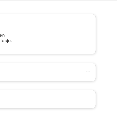
een
lesje.