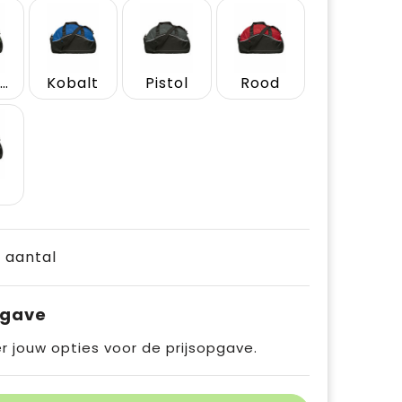
Appel-groen
Kobalt
Pistol
Rood
t
e aantal
pgave
r jouw opties voor de prijsopgave.