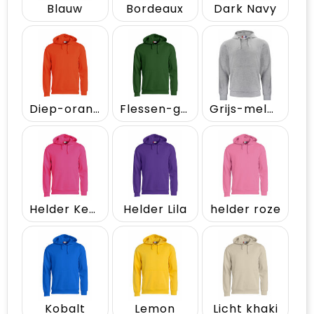
Blauw
Bordeaux
Dark Navy
Diep-oranje
Flessen-groen
Grijs-melange
Helder Kersen
Helder Lila
helder roze
Kobalt
Lemon
Licht khaki