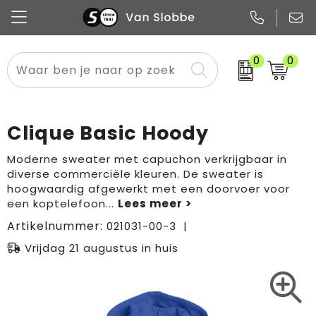
0
0
Alle categorieën
Pennen
Flessen
Meest gekozen
Boodschappen- en draagtassen
Tech
Potloden
Mokken en bekers
Buitenkleding
Zakelijke tassen
Clique Basic Hoody
Snoep
Notitieboekjes
Glazen en karaffen
Sportkleding
Sport & vrije tijd
Moderne sweater met capuchon verkrijgbaar in
diverse commerciële kleuren. De sweater is
Promo
Papier
Merken
Overig textiel
Rugzakken
hoogwaardig afgewerkt met een doorvoer voor
een koptelefoon
...
Artikelnummer:
021031-00-3
Vrijdag 21 augustus in huis