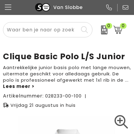
0
0
Alle categorieën
Pennen
Flessen
Meest gekozen
Boodschappen- en draagtassen
Tech
Potloden
Mokken en bekers
Buitenkleding
Zakelijke tassen
Clique Basic Polo L/S Junior
Snoep
Notitieboekjes
Glazen en karaffen
Sportkleding
Sport & vrije tijd
Aantrekkelijke junior basis polo met lange mouwen,
uitermate geschikt voor alledaags gebruik. De
Promo
Papier
Merken
Overig textiel
Rugzakken
polo is professioneel afgewerkt met 1x1 rib in de
...
Artikelnummer:
028233-00-100
Vrijdag 21 augustus in huis