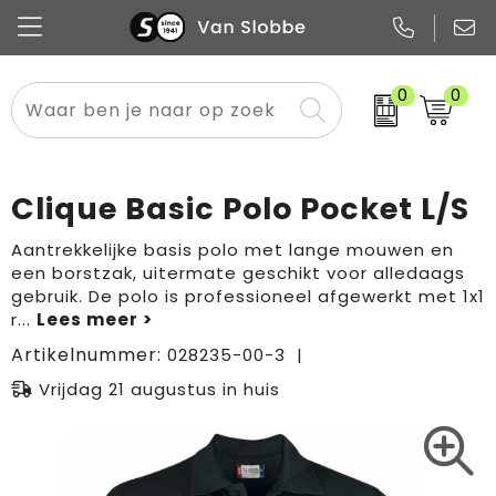
0
0
Alle categorieën
Pennen
Flessen
Meest gekozen
Boodschappen- en draagtassen
Tech
Potloden
Mokken en bekers
Buitenkleding
Zakelijke tassen
Clique Basic Polo Pocket L/S
Snoep
Notitieboekjes
Glazen en karaffen
Sportkleding
Sport & vrije tijd
Aantrekkelijke basis polo met lange mouwen en
een borstzak, uitermate geschikt voor alledaags
Promo
Papier
Merken
Overig textiel
Rugzakken
gebruik. De polo is professioneel afgewerkt met 1x1
r
...
Artikelnummer:
028235-00-3
Vrijdag 21 augustus in huis