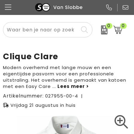
0
0
Alle categorieën
Pennen
Flessen
Meest gekozen
Boodschappen- en draagtassen
Tech
Potloden
Mokken en bekers
Buitenkleding
Zakelijke tassen
Clique Clare
Snoep
Notitieboekjes
Glazen en karaffen
Sportkleding
Sport & vrije tijd
Modern overhemd met lange mouw en een
eigentijdse pasvorm voor een professionele
Promo
Papier
Merken
Overig textiel
Rugzakken
uitstraling. Het overhemd is gemaakt van katoen
met een Easy Care
...
Artikelnummer:
027955-00-4
Vrijdag 21 augustus in huis