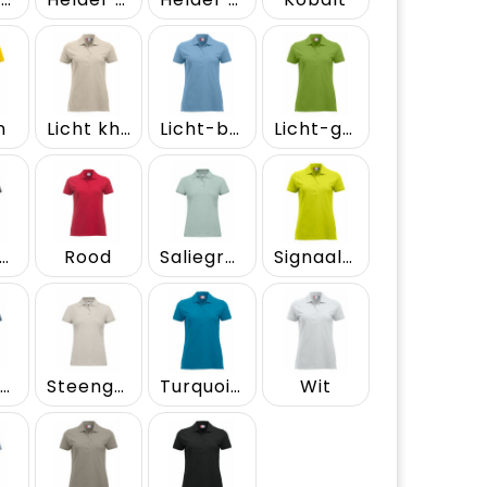
n
Licht khaki
Licht-blauw
Licht-groen
etaalgrijs
Rood
Saliegroen
Signaal-groen
Staalblauw
Steengrijs
Turquoise
Wit