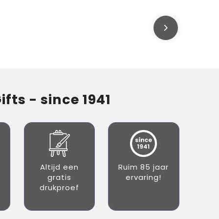
fts - since 1941
Altijd een
Ruim 85 jaar
gratis
ervaring!
drukproef