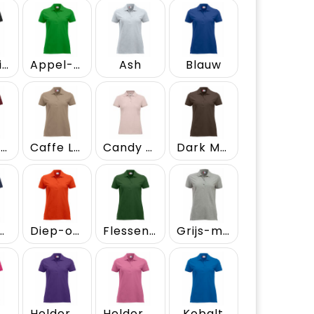
Antraciet Melange
Appel-groen
Ash
Blauw
Bordeaux
Caffe Latte
Candy Roze
Dark Mocca
k Navy
Diep-oranje
Flessen-groen
Grijs-melange
Helder Kersen
Helder Lila
Helder Roze
Kobalt