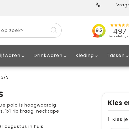
Vrage
ijfwaren
Drinkwaren
Kleding
Tassen
 S/S
S
Kies e
De polo is hoogwaardig
s, 1x1 rib kraag, necktape
1. Kies j
21 augustus in huis