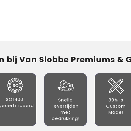
 bij Van Slobbe Premiums & Gi
ISO14001
Snelle
80% is
gecertificeerd
levertijden
Custom
met
Made!
bedrukking!