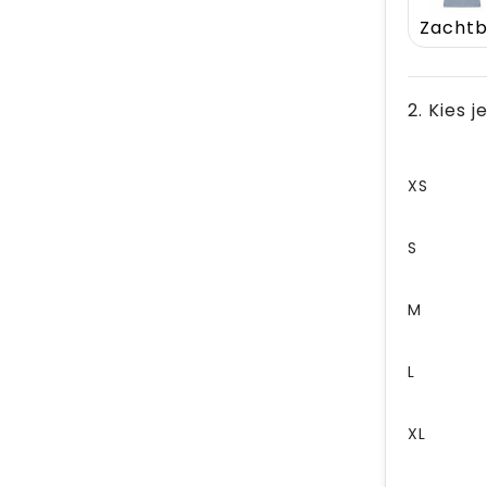
2. Kies 
XS
S
M
L
XL