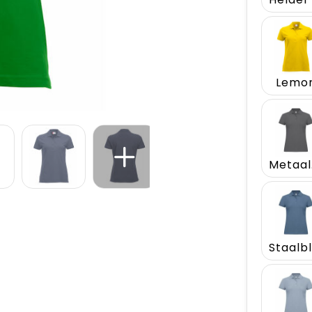
Lemo
M