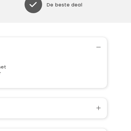
De beste deal
met
r