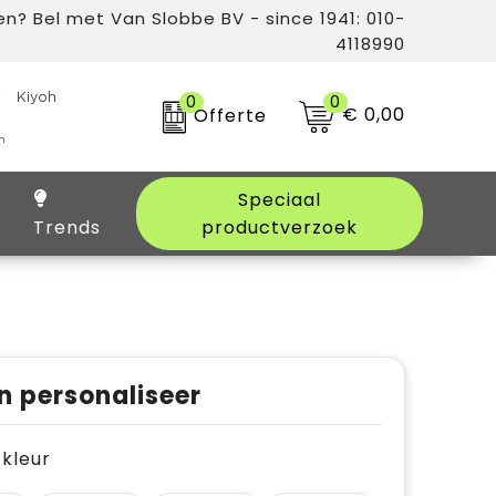
n? Bel met Van Slobbe BV - since 1941: 010-
4118990
0
0
€ 0,00
Offerte
Speciaal
Trends
productverzoek
n personaliseer
e kleur