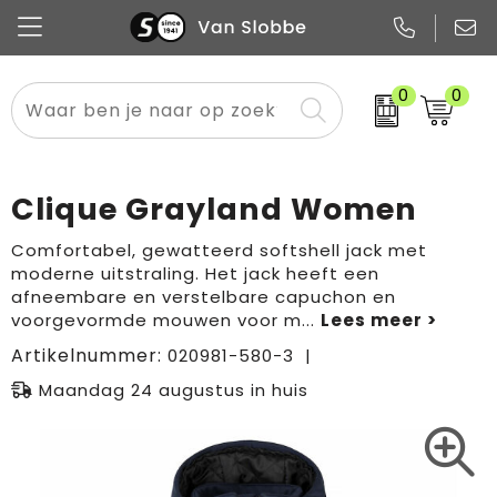
0
0
Alle categorieën
Pennen
Flessen
Meest gekozen
Boodschappen- en draagtassen
Tech
Potloden
Mokken en bekers
Buitenkleding
Zakelijke tassen
Clique Grayland Women
Snoep
Notitieboekjes
Glazen en karaffen
Sportkleding
Sport & vrije tijd
Comfortabel, gewatteerd softshell jack met
moderne uitstraling. Het jack heeft een
Promo
Papier
Merken
Overig textiel
Rugzakken
afneembare en verstelbare capuchon en
voorgevormde mouwen voor m
...
Artikelnummer:
020981-580-3
Maandag 24 augustus in huis