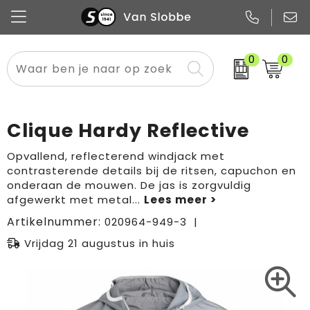
0
0
Alle categorieën
Pennen
Flessen
Meest gekozen
Boodschappen- en draagtassen
Tech
Potloden
Mokken en bekers
Buitenkleding
Zakelijke tassen
Clique Hardy Reflective
Snoep
Notitieboekjes
Glazen en karaffen
Sportkleding
Sport & vrije tijd
Opvallend, reflecterend windjack met
contrasterende details bij de ritsen, capuchon en
Promo
Papier
Merken
Overig textiel
Rugzakken
onderaan de mouwen. De jas is zorgvuldig
afgewerkt met metal
...
Artikelnummer:
020964-949-3
Vrijdag 21 augustus in huis