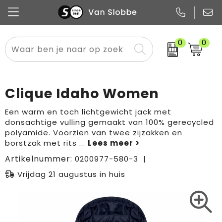
0
0
Alle categorieën
Pennen
Flessen
Meest gekozen
Boodschappen- en draagtassen
Tech
Potloden
Mokken en bekers
Buitenkleding
Zakelijke tassen
Clique Idaho Women
Snoep
Notitieboekjes
Glazen en karaffen
Sportkleding
Sport & vrije tijd
Een warm en toch lichtgewicht jack met
donsachtige vulling gemaakt van 100% gerecycled
Promo
Papier
Merken
Overig textiel
Rugzakken
polyamide. Voorzien van twee zijzakken en
borstzak met rits
...
Artikelnummer:
0200977-580-3
Vrijdag 21 augustus in huis