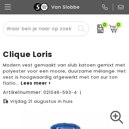
0
0
Alle categorieën
Pennen
Flessen
Meest gekozen
Boodschappen- en draagtassen
Tech
Potloden
Mokken en bekers
Buitenkleding
Zakelijke tassen
Clique Loris
Snoep
Notitieboekjes
Glazen en karaffen
Sportkleding
Sport & vrije tijd
Modern vest gemaakt van slub katoen gemixt met
polyester voor een mooie, duurzame mélange. Het
Promo
Papier
Merken
Overig textiel
Rugzakken
vest is hoogwaardig afgewerkt met ton sur ton
flatlo
...
Artikelnummer:
021046-593-4
Vrijdag 21 augustus in huis