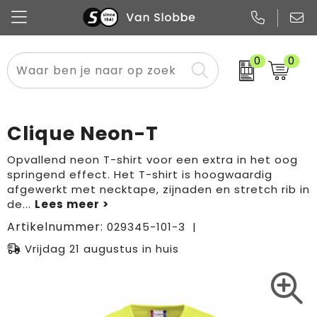
0
0
Alle categorieën
Pennen
Flessen
Meest gekozen
Boodschappen- en draagtassen
Tech
Potloden
Mokken en bekers
Buitenkleding
Zakelijke tassen
Clique Neon-T
Snoep
Notitieboekjes
Glazen en karaffen
Sportkleding
Sport & vrije tijd
Opvallend neon T-shirt voor een extra in het oog
springend effect. Het T-shirt is hoogwaardig
Promo
Papier
Merken
Overig textiel
Rugzakken
afgewerkt met necktape, zijnaden en stretch rib in
de
...
Artikelnummer:
029345-101-3
Vrijdag 21 augustus in huis