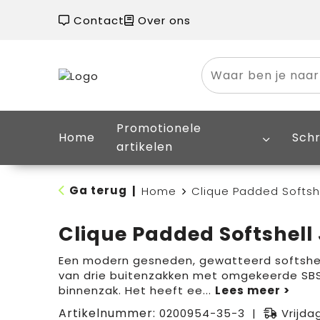
Contact
Over ons
Promotionele
Home
Schr
artikelen
Ga terug
|
Home
Clique Padded Softsh
Clique Padded Softshell
Een modern gesneden, gewatteerd softshell j
van drie buitenzakken met omgekeerde SBS
binnenzak. Het heeft ee
...
Artikelnummer:
0200954-35-3
Vrijda