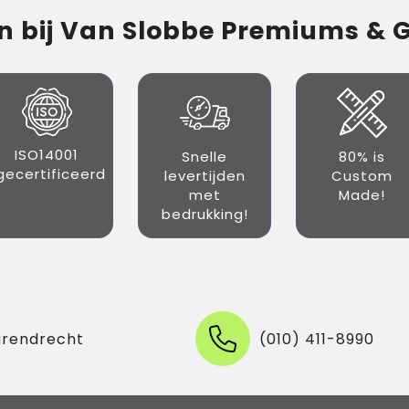
 bij Van Slobbe Premiums & Gi
ISO14001
Snelle
80% is
gecertificeerd
levertijden
Custom
met
Made!
bedrukking!
arendrecht
(010) 411-8990