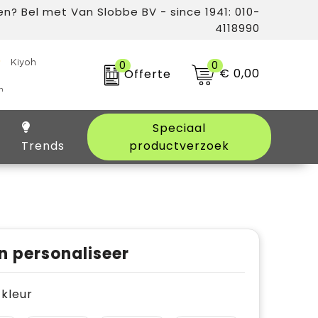
n? Bel met Van Slobbe BV - since 1941: 010-
4118990
0
0
€ 0,00
Offerte
Speciaal
Trends
productverzoek
n personaliseer
e kleur