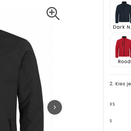
Dar
Rood
2. Kies 
XS
S