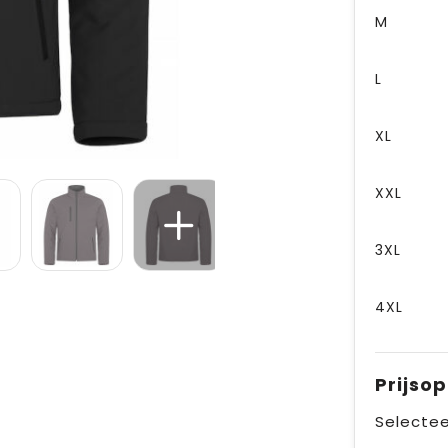
M
L
XL
XXL
3XL
4XL
Prijso
Selectee