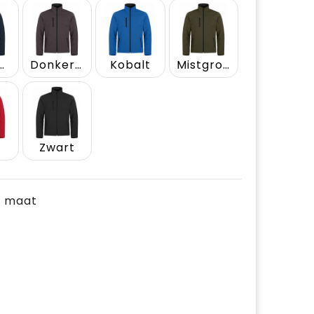
k Navy
Donkergrijs
Kobalt
Mistgroen
Zwart
je maat