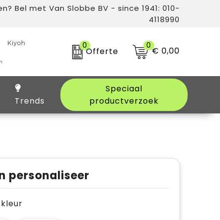
n? Bel met Van Slobbe BV - since 1941: 010-
4118990
0
0
€ 0,00
Offerte
Speciaal
Trends
productverzoek
n personaliseer
e kleur