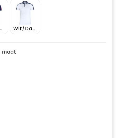
 Navy/Wit
Wit/Dark Navy
je maat