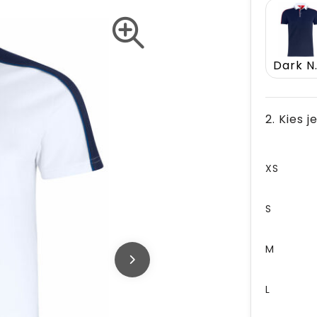
Dark
2. Kies 
XS
S
M
L