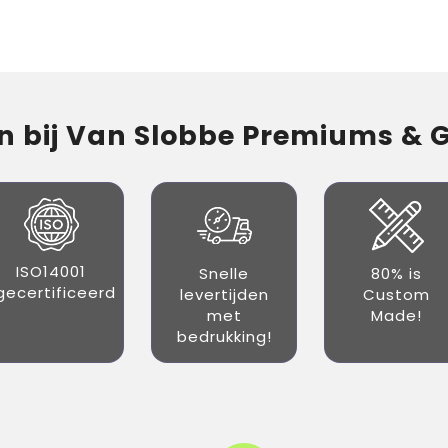
 bij Van Slobbe Premiums & Gi
ISO14001
Snelle
80% is
gecertificeerd
levertijden
Custom
met
Made!
bedrukking!