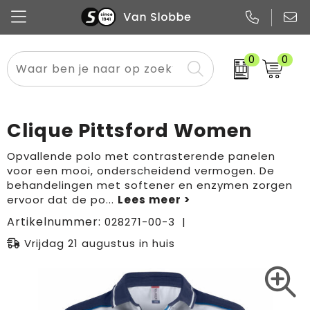
0
0
Alle categorieën
Pennen
Flessen
Meest gekozen
Boodschappen- en draagtassen
Tech
Potloden
Mokken en bekers
Buitenkleding
Zakelijke tassen
Clique Pittsford Women
Snoep
Notitieboekjes
Glazen en karaffen
Sportkleding
Sport & vrije tijd
Opvallende polo met contrasterende panelen
voor een mooi, onderscheidend vermogen. De
Promo
Papier
Merken
Overig textiel
Rugzakken
behandelingen met softener en enzymen zorgen
ervoor dat de po
...
Artikelnummer:
028271-00-3
Vrijdag 21 augustus in huis