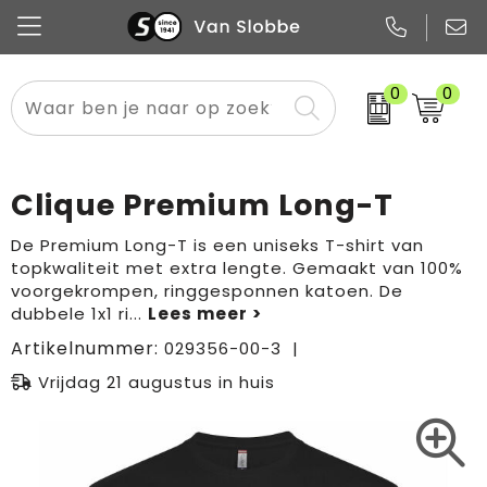
0
0
Alle categorieën
Pennen
Flessen
Meest gekozen
Boodschappen- en draagtassen
Tech
Potloden
Mokken en bekers
Buitenkleding
Zakelijke tassen
Clique Premium Long-T
Snoep
Notitieboekjes
Glazen en karaffen
Sportkleding
Sport & vrije tijd
De Premium Long-T is een uniseks T-shirt van
topkwaliteit met extra lengte. Gemaakt van 100%
Promo
Papier
Merken
Overig textiel
Rugzakken
voorgekrompen, ringgesponnen katoen. De
dubbele 1x1 ri
...
Artikelnummer:
029356-00-3
Vrijdag 21 augustus in huis