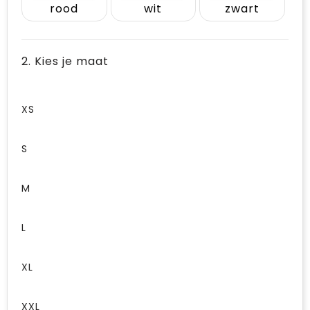
rood
wit
zwart
2. Kies je maat
XS
S
M
L
XL
XXL