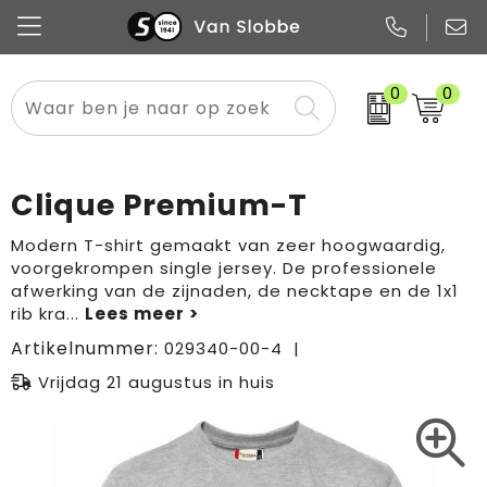
0
0
Alle categorieën
Pennen
Flessen
Meest gekozen
Boodschappen- en draagtassen
Tech
Potloden
Mokken en bekers
Buitenkleding
Zakelijke tassen
Clique Premium-T
Snoep
Notitieboekjes
Glazen en karaffen
Sportkleding
Sport & vrije tijd
Modern T-shirt gemaakt van zeer hoogwaardig,
voorgekrompen single jersey. De professionele
Promo
Papier
Merken
Overig textiel
Rugzakken
afwerking van de zijnaden, de necktape en de 1x1
rib kra
...
Artikelnummer:
029340-00-4
Vrijdag 21 augustus in huis