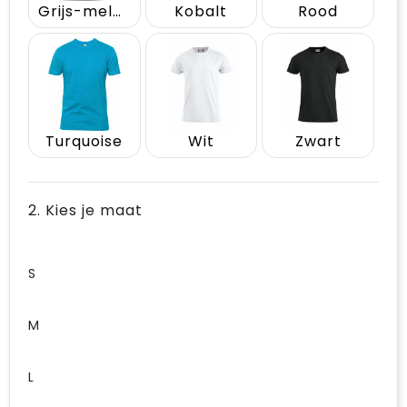
Grijs-melange
Kobalt
Rood
Turquoise
Wit
Zwart
2. Kies je maat
S
M
L