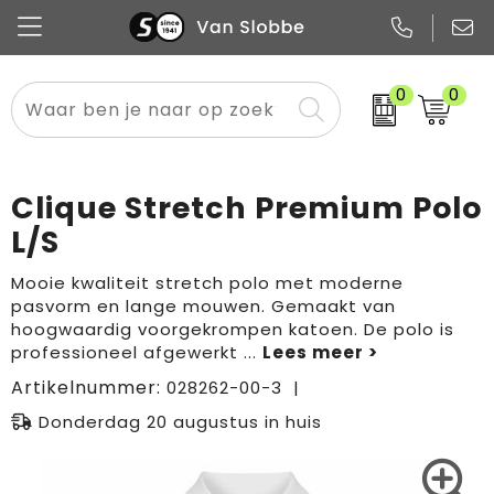
0
0
Alle categorieën
Pennen
Flessen
Meest gekozen
Boodschappen- en draagtassen
Tech
Potloden
Mokken en bekers
Buitenkleding
Zakelijke tassen
Clique Stretch Premium Polo
Snoep
Notitieboekjes
Glazen en karaffen
Sportkleding
Sport & vrije tijd
L/S
Promo
Papier
Merken
Overig textiel
Rugzakken
Mooie kwaliteit stretch polo met moderne
pasvorm en lange mouwen. Gemaakt van
hoogwaardig voorgekrompen katoen. De polo is
professioneel afgewerkt
...
Artikelnummer:
028262-00-3
Donderdag 20 augustus in huis