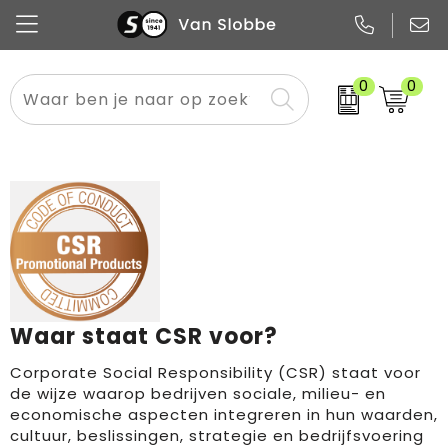
0
0
Alle categorieën
Pennen
Flessen
Meest gekozen
Boodschappen- en draagtassen
Tech
Potloden
Mokken en bekers
Buitenkleding
Zakelijke tassen
Snoep
Notitieboekjes
Glazen en karaffen
Sportkleding
Sport & vrije tijd
Promo
Papier
Merken
Overig textiel
Rugzakken
Waar staat CSR voor?
Corporate Social Responsibility (CSR) staat voor
de wijze waarop bedrijven sociale, milieu- en
economische aspecten integreren in hun waarden,
cultuur, beslissingen, strategie en bedrijfsvoering