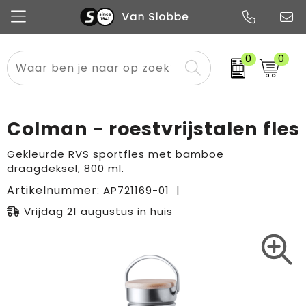
0
0
Alle categorieën
Pennen
Flessen
Meest gekozen
Boodschappen- en draagtassen
Tech
Potloden
Mokken en bekers
Buitenkleding
Zakelijke tassen
Colman - roestvrijstalen fles
Snoep
Notitieboekjes
Glazen en karaffen
Sportkleding
Sport & vrije tijd
Gekleurde RVS sportfles met bamboe
draagdeksel, 800 ml.
Promo
Papier
Merken
Overig textiel
Rugzakken
Artikelnummer:
AP721169-01
Vrijdag 21 augustus in huis