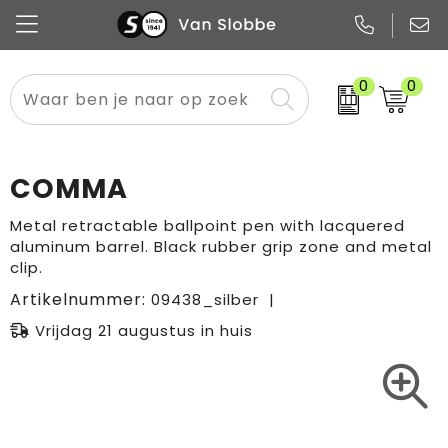
0
0
Alle categorieën
Pennen
Flessen
Meest gekozen
Boodschappen- en draagtassen
Tech
Potloden
Mokken en bekers
Buitenkleding
Zakelijke tassen
COMMA
Snoep
Notitieboekjes
Glazen en karaffen
Sportkleding
Sport & vrije tijd
Metal retractable ballpoint pen with lacquered
aluminum barrel. Black rubber grip zone and metal
Promo
Papier
Merken
Overig textiel
Rugzakken
clip.
Artikelnummer:
09438_silber
Vrijdag 21 augustus in huis