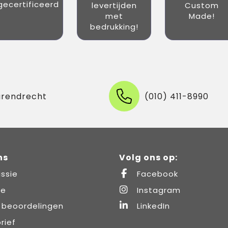
gecertificeerd
levertijden
Custom
met
Made!
bedrukking!
arendrecht
(010) 411-8990
ns
Volg ons op:
ssie
Facebook
re
Instagram
 beoordelingen
LinkedIn
rief