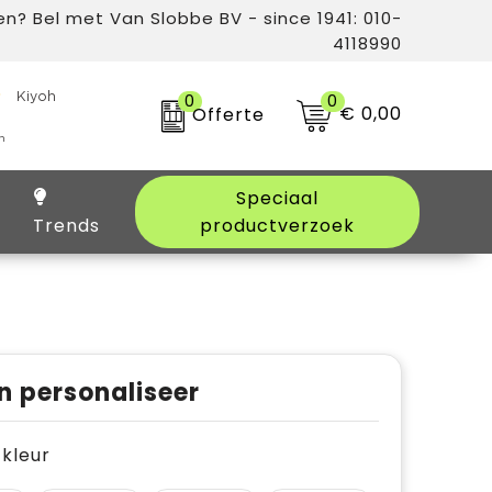
n? Bel met Van Slobbe BV - since 1941: 010-
4118990
0
0
€ 0,00
Offerte
Speciaal
Trends
productverzoek
n personaliseer
e kleur