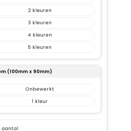
2
3
4
5
om (100mm x 90mm)
Onbewerkt
1
e aantal