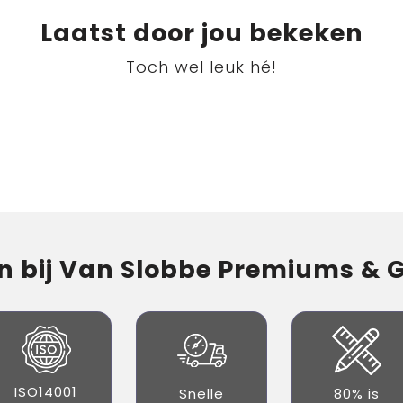
Laatst door jou bekeken
Toch wel leuk hé!
 bij Van Slobbe Premiums & Gi
ISO14001
Snelle
80% is