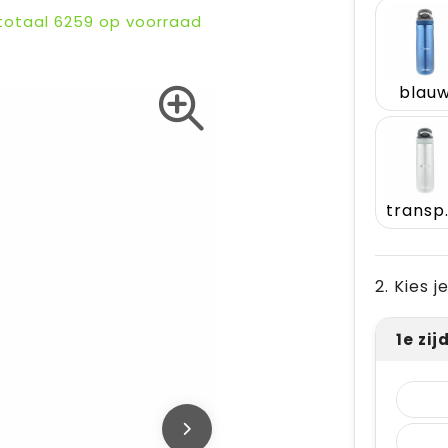
 totaal
6259
op voorraad
blau
tra
2. Kies 
1e zi