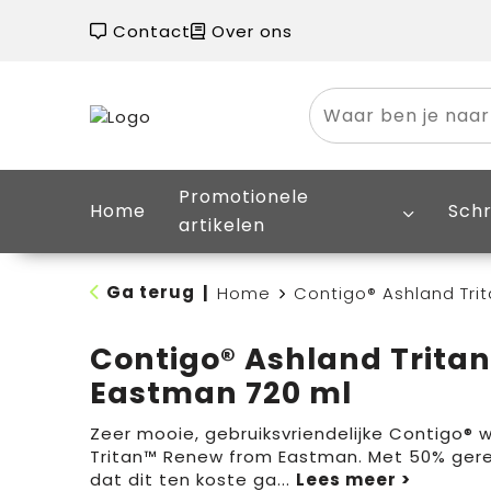
Contact
Over ons
Promotionele
Home
Schr
artikelen
Ga terug
|
Home
Contigo® Ashland Tri
Contigo® Ashland Trita
Eastman 720 ml
Zeer mooie, gebruiksvriendelijke Contigo® w
Tritan™ Renew from Eastman. Met 50% gere
dat dit ten koste ga
...