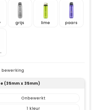
w
grijs
lime
paars
nsparant
je bewerking
jde (35mm x 35mm)
Onbewerkt
1