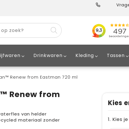
Vrage
ijfwaren
Drinkwaren
Kleding
Tassen
tan™ Renew from Eastman 720 ml
n™ Renew from
Kies e
aterfles van helder
1. Kies j
cycled materiaal zonder