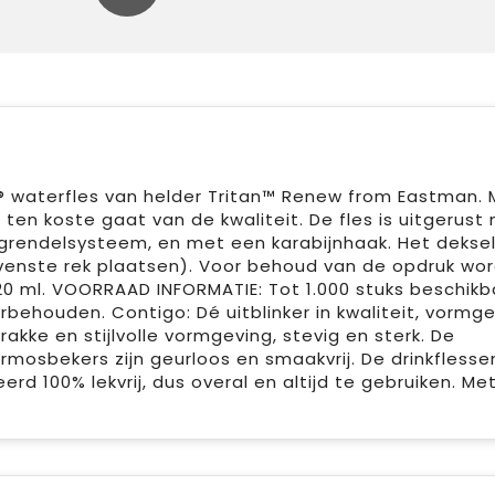
o® waterfles van helder Tritan™ Renew from Eastman. 
ten koste gaat van de kwaliteit. De fles is uitgerust
rendelsysteem, en met een karabijnhaak. Het deksel
ovenste rek plaatsen). Voor behoud van de opdruk wo
0 ml. VOORRAAD INFORMATIE: Tot 1.000 stuks beschikb
behouden. Contigo: Dé uitblinker in kwaliteit, vormg
akke en stijlvolle vormgeving, stevig en sterk. De
mosbekers zijn geurloos en smaakvrij. De drinkflessen
 100% lekvrij, dus overal en altijd te gebruiken. Met