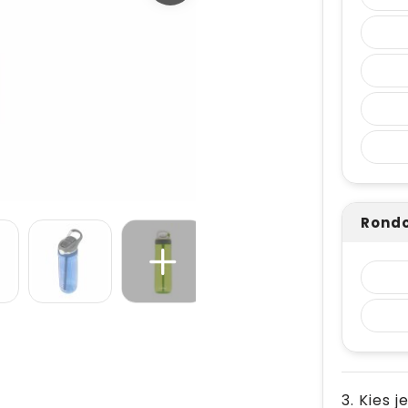
Rond
3. Kies j