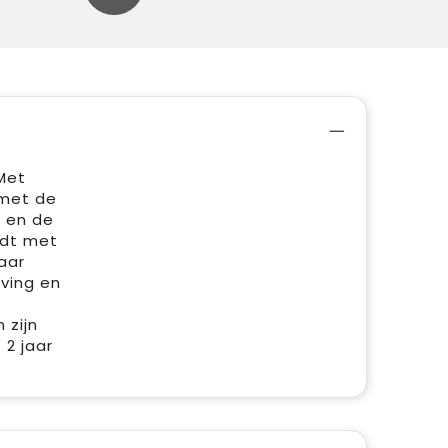
Met
 met de
 en de
rdt met
aar
eving en
 zijn
 2 jaar