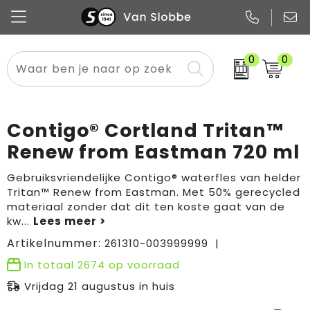
0
0
Alle categorieën
Pennen
Flessen
Meest gekozen
Boodschappen- en draagtassen
Tech
Potloden
Mokken en bekers
Buitenkleding
Zakelijke tassen
Contigo® Cortland Tritan™
Snoep
Notitieboekjes
Glazen en karaffen
Sportkleding
Sport & vrije tijd
Renew from Eastman 720 ml
Promo
Papier
Merken
Overig textiel
Rugzakken
Gebruiksvriendelijke Contigo® waterfles van helder
Tritan™ Renew from Eastman. Met 50% gerecycled
materiaal zonder dat dit ten koste gaat van de
kw
...
Artikelnummer:
261310-003999999
In totaal
2674
op voorraad
Vrijdag 21 augustus in huis