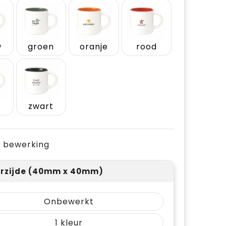
w
groen
oranje
rood
zwart
je bewerking
rzijde (40mm x 40mm)
Onbewerkt
1