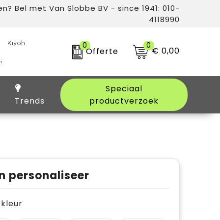
n? Bel met Van Slobbe BV - since 1941: 010-
4118990
0
0
€ 0,00
Offerte
Speciaal
Trends
productverzoek
n personaliseer
e kleur