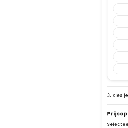
3. Kies j
Prijso
Selectee