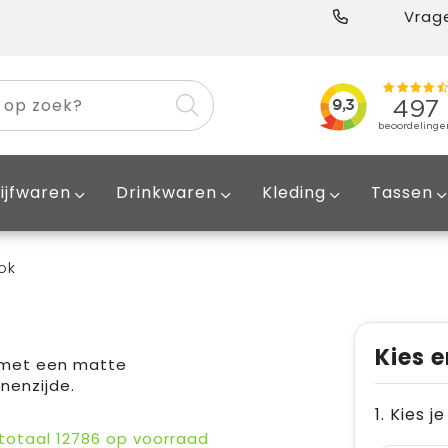
Vrage
ijfwaren
Drinkwaren
Kleding
Tassen
ok
Kies e
 met een matte
nenzijde.
1. Kies j
 totaal
12786
op voorraad