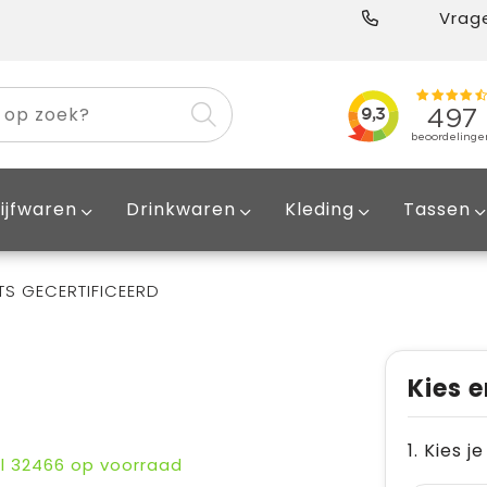
Vrage
ijfwaren
Drinkwaren
Kleding
Tassen
TS GECERTIFICEERD
Kies e
1. Kies j
al
32466
op voorraad