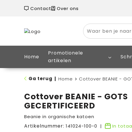
Contact
Over ons
Promotionele
Home
Schr
artikelen
Ga terug
|
Home
Cottover BEANIE - GO
Cottover BEANIE - GOTS
GECERTIFICEERD
Beanie in organische katoen
Artikelnummer:
141024-100-0
In tota