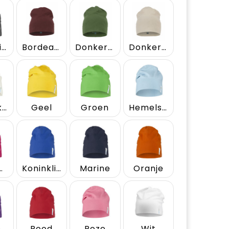
Antraciet
Bordeaux
Donker Groen
Donker Zand
Gebroken Wit
Geel
Groen
Hemelsblauw
srood
Koninklijk Blauw
Marine
Oranje
s
Rood
Roze
Wit