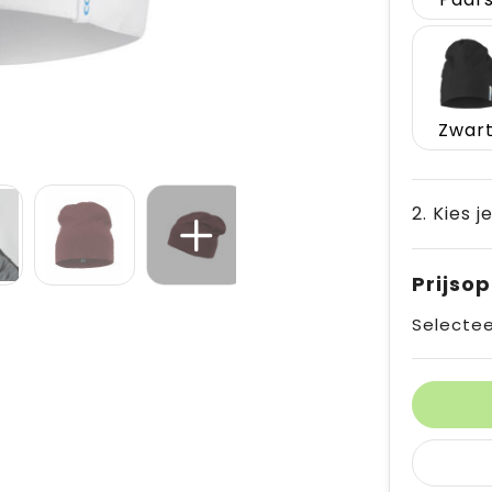
Zwar
2. Kies j
Prijso
Selectee