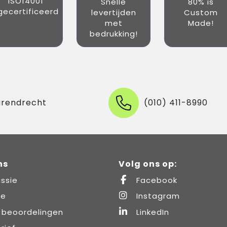
ISO14001
Snelle
80% is
gecertificeerd
levertijden
Custom
met
Made!
bedrukking!
arendrecht
(010) 411-8990
ns
Volg ons op:
ssie
Facebook
re
Instagram
 beoordelingen
LinkedIn