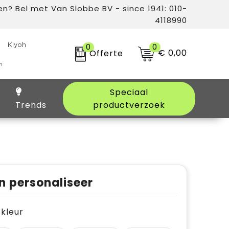
n? Bel met Van Slobbe BV - since 1941: 010-
4118990
0
0
€ 0,00
Offerte
Speciaal
Trends
productverzoek
n personaliseer
e kleur