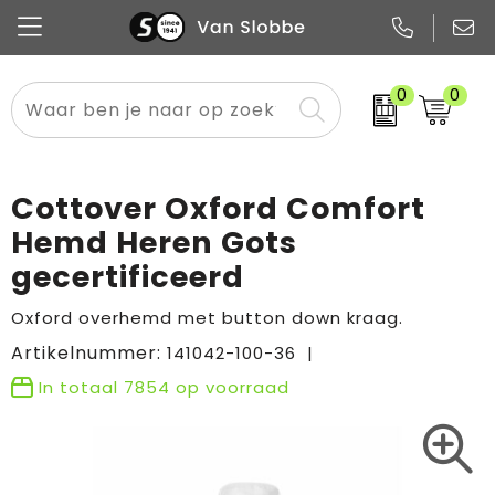
0
0
Alle categorieën
Pennen
Flessen
Meest gekozen
Boodschappen- en draagtassen
Tech
Potloden
Mokken en bekers
Buitenkleding
Zakelijke tassen
Cottover Oxford Comfort
Snoep
Notitieboekjes
Glazen en karaffen
Sportkleding
Sport & vrije tijd
Hemd Heren Gots
gecertificeerd
Promo
Papier
Merken
Overig textiel
Rugzakken
Oxford overhemd met button down kraag.
Artikelnummer:
141042-100-36
In totaal
7854
op voorraad