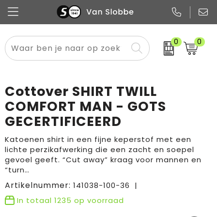
0
0
Alle categorieën
Pennen
Flessen
Meest gekozen
Boodschappen- en draagtassen
Tech
Potloden
Mokken en bekers
Buitenkleding
Zakelijke tassen
Cottover SHIRT TWILL
Snoep
Notitieboekjes
Glazen en karaffen
Sportkleding
Sport & vrije tijd
COMFORT MAN - GOTS
GECERTIFICEERD
Promo
Papier
Merken
Overig textiel
Rugzakken
Katoenen shirt in een fijne keperstof met een
lichte perzikafwerking die een zacht en soepel
gevoel geeft. “Cut away” kraag voor mannen en
“turn…
Artikelnummer:
141038-100-36
In totaal
1235
op voorraad