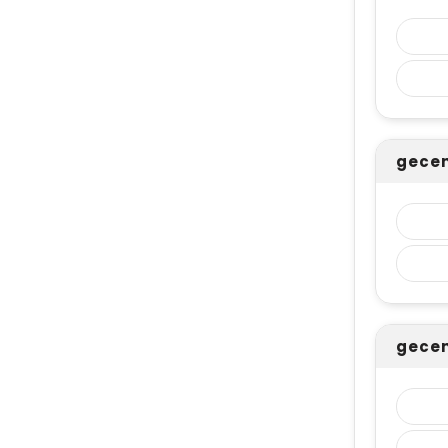
gecen
gecen