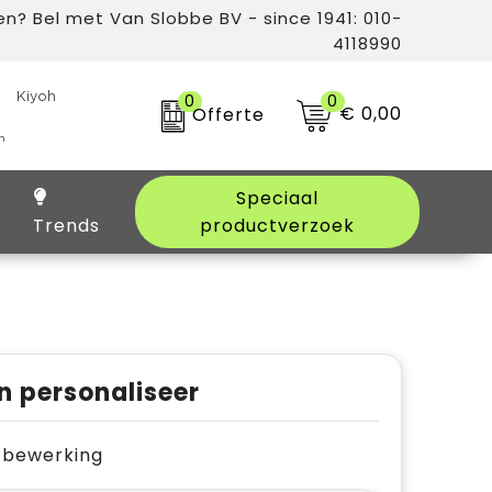
n? Bel met Van Slobbe BV - since 1941: 010-
4118990
0
0
€ 0,00
Offerte
Speciaal
Trends
productverzoek
n personaliseer
je bewerking