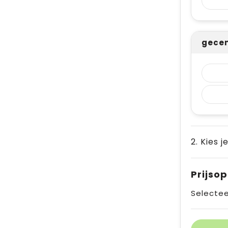
gecen
2. Kies j
Prijso
Selectee