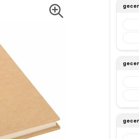
gecen
gecen
gecen