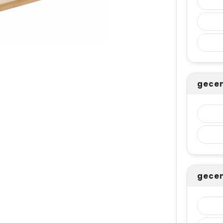
gecen
gecen