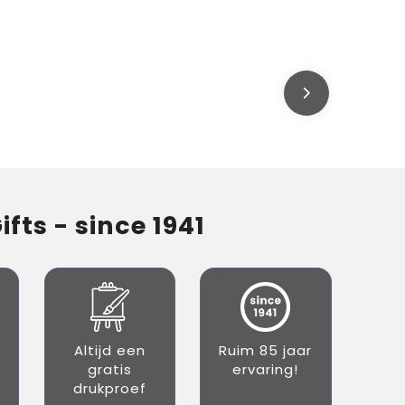
fts - since 1941
Altijd een
Ruim 85 jaar
gratis
ervaring!
drukproef