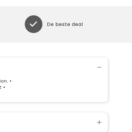
De beste deal
on. •
t •