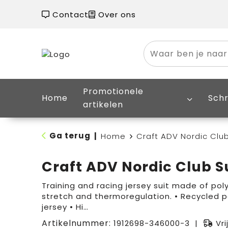
Contact
Over ons
Promotionele
Home
Schr
artikelen
Ga terug
|
Home
Craft ADV Nordic Club
Craft ADV Nordic Club S
Training and racing jersey suit made of pol
stretch and thermoregulation. • Recycled p
jersey • Hi…
Artikelnummer:
1912698-346000-3
Vri