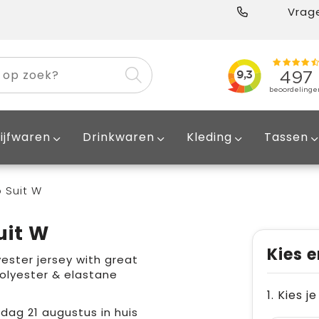
Vrage
ijfwaren
Drinkwaren
Kleding
Tassen
 Suit W
uit W
Kies e
yester jersey with great
olyester & elastane
1. Kies j
jdag 21 augustus in huis