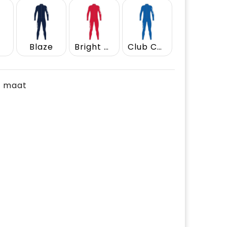
k
Blaze
Bright Red
Club Cobolt
je maat