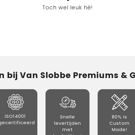
Toch wel leuk hé!
 bij Van Slobbe Premiums & Gi
ISO14001
Snelle
80% is
gecertificeerd
levertijden
Custom
met
Made!