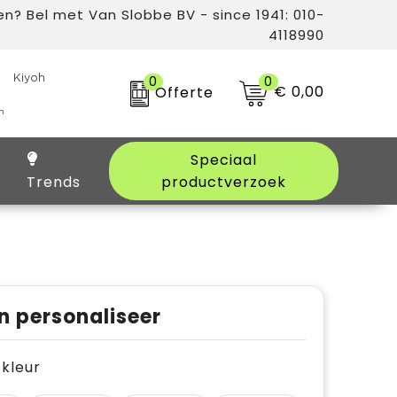
n? Bel met Van Slobbe BV - since 1941: 010-
4118990
0
0
€ 0,00
Offerte
Speciaal
Trends
productverzoek
n personaliseer
e kleur