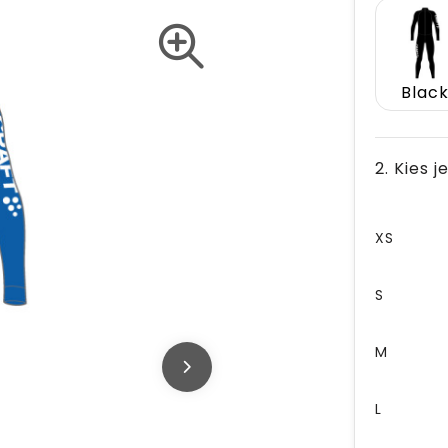
Blac
2. Kies 
XS
S
M
L