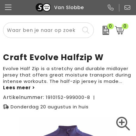
0
0
Alle categorieën
Pennen
Flessen
Meest gekozen
Boodschappen- en draagtassen
Tech
Potloden
Mokken en bekers
Buitenkleding
Zakelijke tassen
Craft Evolve Halfzip W
Snoep
Notitieboekjes
Glazen en karaffen
Sportkleding
Sport & vrije tijd
Evolve Half Zip is a stretchy and durable midlayer
jersey that offers great moisture transport during
Promo
Papier
Merken
Overig textiel
Rugzakken
intense workouts. The half-zip jersey is made
...
Artikelnummer:
1910152-999000-8
Donderdag 20 augustus in huis