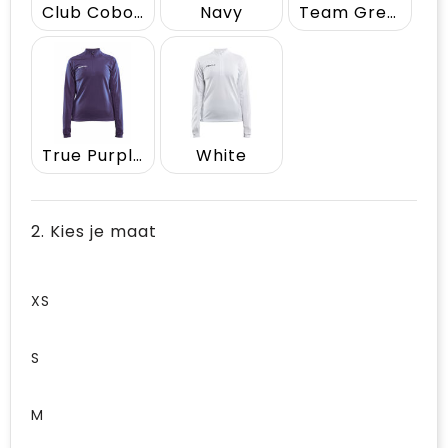
Club Cobolt
Navy
Team Green
True Purple
White
2. Kies je maat
XS
S
M