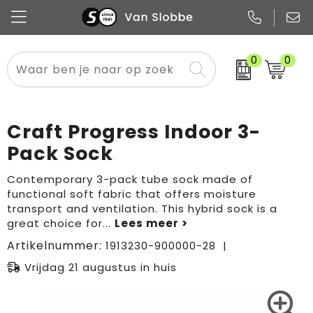
0
0
Alle categorieën
Pennen
Flessen
Meest gekozen
Boodschappen- en draagtassen
Tech
Potloden
Mokken en bekers
Buitenkleding
Zakelijke tassen
Craft Progress Indoor 3-
Snoep
Notitieboekjes
Glazen en karaffen
Sportkleding
Sport & vrije tijd
Pack Sock
Promo
Papier
Merken
Overig textiel
Rugzakken
Contemporary 3-pack tube sock made of
functional soft fabric that offers moisture
transport and ventilation. This hybrid sock is a
great choice for
...
Artikelnummer:
1913230-900000-28
Vrijdag 21 augustus in huis