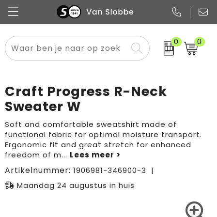
0
0
Alle categorieën
Pennen
Flessen
Meest gekozen
Boodschappen- en draagtassen
Tech
Potloden
Mokken en bekers
Buitenkleding
Zakelijke tassen
Craft Progress R-Neck
Snoep
Notitieboekjes
Glazen en karaffen
Sportkleding
Sport & vrije tijd
Sweater W
Promo
Papier
Merken
Overig textiel
Rugzakken
Soft and comfortable sweatshirt made of
functional fabric for optimal moisture transport.
Ergonomic fit and great stretch for enhanced
freedom of m
...
Artikelnummer:
1906981-346900-3
Maandag 24 augustus in huis