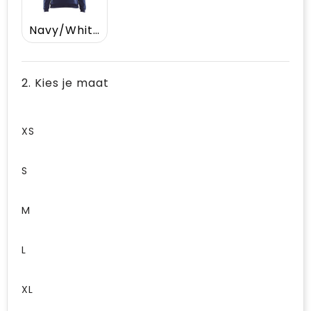
Navy/White
2. Kies je maat
XS
S
M
L
XL