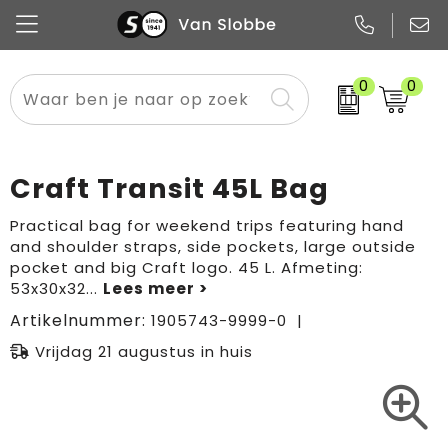
0
0
Alle categorieën
Pennen
Flessen
Meest gekozen
Boodschappen- en draagtassen
Tech
Potloden
Mokken en bekers
Buitenkleding
Zakelijke tassen
Craft Transit 45L Bag
Snoep
Notitieboekjes
Glazen en karaffen
Sportkleding
Sport & vrije tijd
Practical bag for weekend trips featuring hand
and shoulder straps, side pockets, large outside
Promo
Papier
Merken
Overig textiel
Rugzakken
pocket and big Craft logo. 45 L. Afmeting:
53x30x32
...
Artikelnummer:
1905743-9999-0
Vrijdag 21 augustus in huis