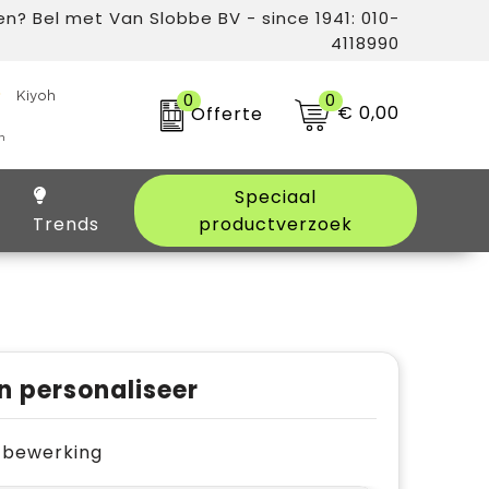
n? Bel met Van Slobbe BV - since 1941: 010-
4118990
0
0
€ 0,00
Offerte
Speciaal
Trends
productverzoek
n personaliseer
je bewerking