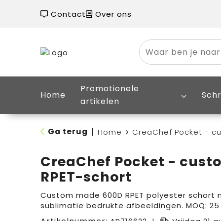
Contact
Over ons
Promotionele
Home
Schr
artikelen
Ga terug
|
Home
CreaChef Pocket - c
CreaChef Pocket - cus
RPET-schort
Custom made 600D RPET polyester schort m
sublimatie bedrukte afbeeldingen. MOQ: 25 