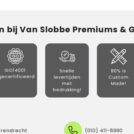
 bij Van Slobbe Premiums & Gi
ISO14001
Snelle
80% is
gecertificeerd
levertijden
Custom
met
Made!
bedrukking!
arendrecht
(010) 411-8990