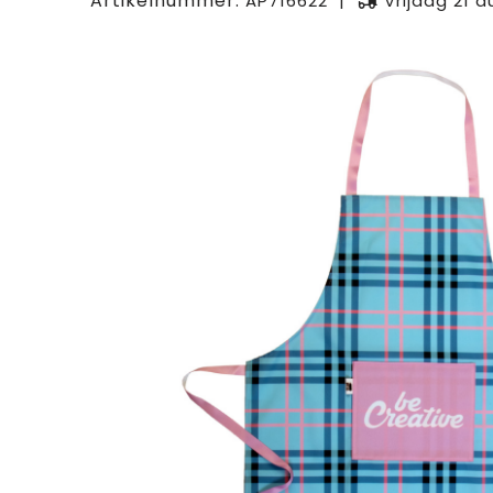
Artikelnummer:
AP716622
Vrijdag 21 a