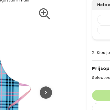
ugustus in huis
Hele 
2. Kies j
Prijso
Selectee