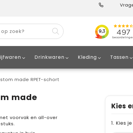
Vrage
ijfwaren
Drinkwaren
Kleding
Tassen
ustom made RPET-schort
tom made
Kies e
et voorvak en all-over
1. Kies 
stuks.