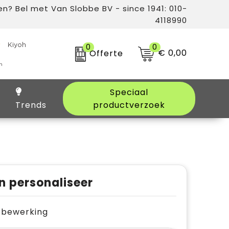
n? Bel met Van Slobbe BV - since 1941: 010-
4118990
0
0
€ 0,00
Offerte
Speciaal
Trends
productverzoek
n personaliseer
je bewerking