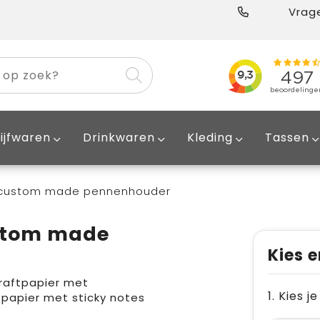
Vrage
ijfwaren
Drinkwaren
Kleding
Tassen
- custom made pennenhouder
ustom made
Kies e
raftpapier met
1. Kies 
papier met sticky notes