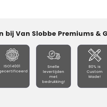
 bij Van Slobbe Premiums & Gi
ISO14001
Snelle
80% is
gecertificeerd
levertijden
Custom
met
Made!
bedrukking!