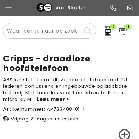
0
0
Alle categorieën
Pennen
Flessen
Meest gekozen
Boodschappen- en draagtassen
Tech
Potloden
Mokken en bekers
Buitenkleding
Zakelijke tassen
Cripps - draadloze
Snoep
Notitieboekjes
Glazen en karaffen
Sportkleding
Sport & vrije tijd
hoofdtelefoon
Promo
Papier
Merken
Overig textiel
Rugzakken
ABS kunststof draadloze hoofdtelefoon met PU
lederen oorkussens en ingebouwde oplaadbare
batterij. Met functies voor handsfree bellen en
micro SD M
...
Artikelnummer:
AP733408-01
Vrijdag 21 augustus in huis