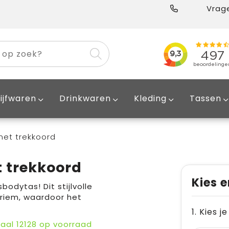
Vrage
ijfwaren
Drinkwaren
Kleding
Tassen
met trekkoord
 trekkoord
Kies e
odytas! Dit stijlvolle
 riem, waardoor het
1. Kies j
taal
12128
op voorraad