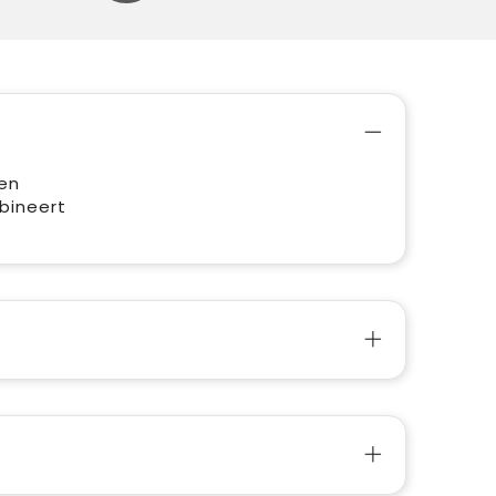
een
bineert