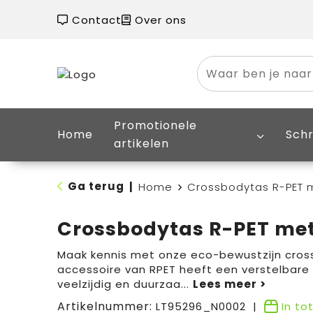
Contact
Over ons
Promotionele
Home
Schr
artikelen
Ga terug
|
Home
Crossbodytas R-PET 
Crossbodytas R-PET met
Maak kennis met onze eco-bewustzijn crossb
accessoire van RPET heeft een verstelbare
veelzijdig en duurzaa
...
Artikelnummer:
LT95296_N0002
In to