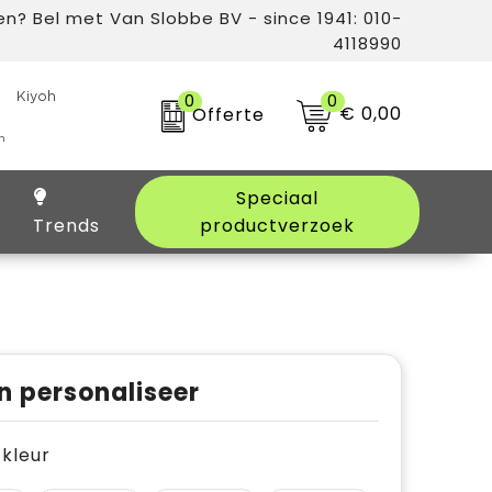
n? Bel met Van Slobbe BV - since 1941: 010-
4118990
0
0
€ 0,00
Offerte
Speciaal
Trends
productverzoek
n personaliseer
e kleur