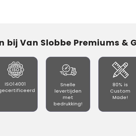
 bij Van Slobbe Premiums & Gi
ISO14001
Snelle
80% is
gecertificeerd
levertijden
Custom
met
Made!
bedrukking!