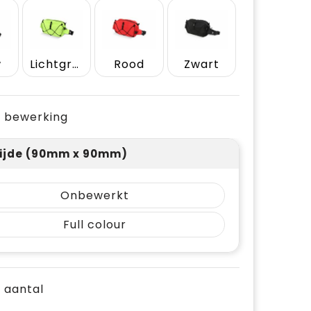
w
Lichtgroen
Rood
Zwart
je bewerking
ijde (90mm x 90mm)
Onbewerkt
Full colour
e aantal