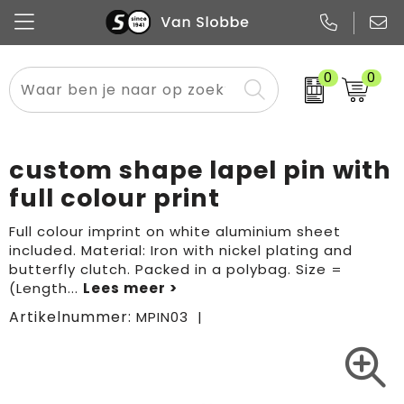
0
0
Alle categorieën
Pennen
Flessen
Meest gekozen
Boodschappen- en draagtassen
Tech
Potloden
Mokken en bekers
Buitenkleding
Zakelijke tassen
custom shape lapel pin with
Snoep
Notitieboekjes
Glazen en karaffen
Sportkleding
Sport & vrije tijd
full colour print
Promo
Papier
Merken
Overig textiel
Rugzakken
Full colour imprint on white aluminium sheet
included. Material: Iron with nickel plating and
butterfly clutch. Packed in a polybag. Size =
(Length
...
Artikelnummer:
MPIN03