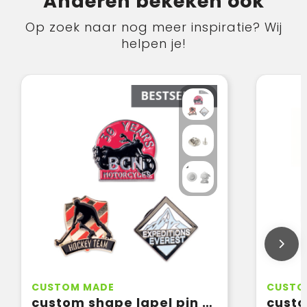
Anderen bekeken ook
Op zoek naar nog meer inspiratie? Wij
helpen je!
CUSTOM MADE
CUSTO
custom shape lapel pin with soft enamel