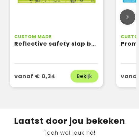
CUSTOM MADE
CUSTO
Reflective safety slap band
vanaf € 0,34
vanaf
Bekijk
Laatst door jou bekeken
Toch wel leuk hé!