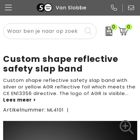
0
0
Alle categorieën
Pennen
Flessen
Meest gekozen
Boodschappen- en draagtassen
Tech
Potloden
Mokken en bekers
Buitenkleding
Zakelijke tassen
Custom shape reflective
Snoep
Notitieboekjes
Glazen en karaffen
Sportkleding
Sport & vrije tijd
safety slap band
Promo
Papier
Merken
Overig textiel
Rugzakken
Custom shape reflective safety slap band with
silver or yellow AGR reflective foil which meets the
CE EN13356 directive. The logo of AGR is visible
...
Artikelnummer:
ML4101