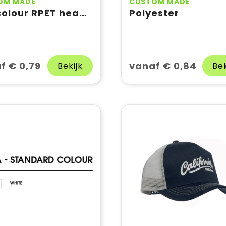
OM MADE
CUSTOM MADE
Full colour RPET headband
Polyester
f € 0,79
vanaf € 0,84
Bekijk
Bek