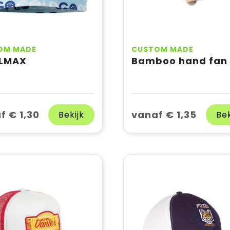
OM MADE
CUSTOM MADE
LMAX
Bamboo hand fan
f € 1,30
vanaf € 1,35
Bekijk
Bek