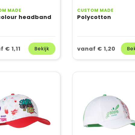
OM MADE
CUSTOM MADE
 colour headband
Polycotton
 € 1,11
vanaf € 1,20
Bekijk
Bek