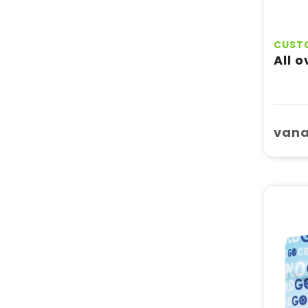
CUST
All 
vana