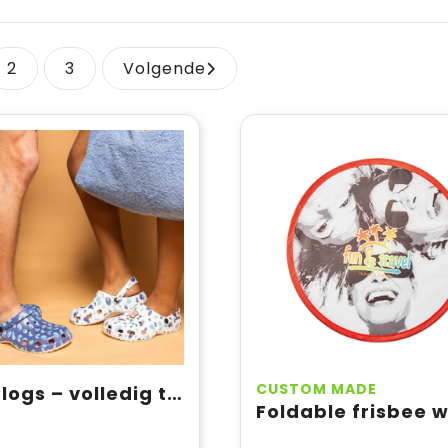
2
3
Volgende
CUSTOM MADE
GO Clogs – volledig te personaliseren clogs met charms & full colour print – vanaf 25 paar