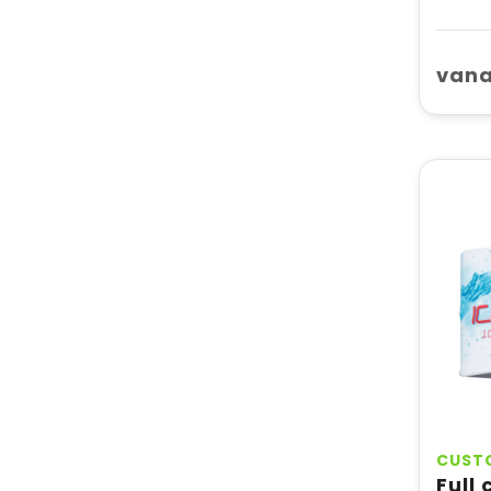
vana
CUST
Full