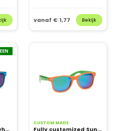
vanaf € 1,77
ijk
Bekijk
CUSTOM MADE
Fully customized wheatstraw/pp Sunglasses
Fully customized Sunglasses