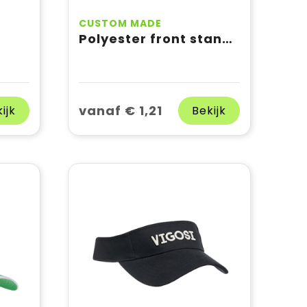
CUSTOM MADE
Polyester front standard colour only in white
vanaf € 1,21
ijk
Bekijk