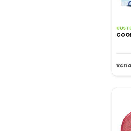
CUST
COO
vana