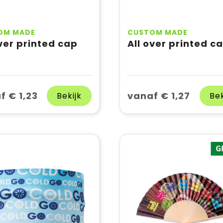
OM MADE
CUSTOM MADE
over printed cap
All over printed c
f € 1,23
vanaf € 1,27
Bekijk
Bek