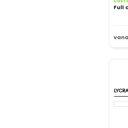
CUST
vana