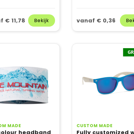
f € 11,78
vanaf € 0,36
Bekijk
Bek
OM MADE
CUSTOM MADE
 colour headband