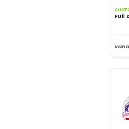
CUST
Full
vanaf