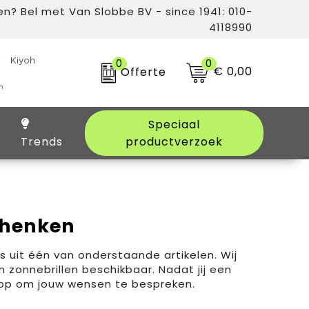
n? Bel met Van Slobbe BV - since 1941: 010-
4118990
0
0
€ 0,00
Offerte
Speciaal
Trends
productverzoek
chenken
s uit één van onderstaande artikelen. Wij
onnebrillen beschikbaar. Nadat jij een
 op om jouw wensen te bespreken.