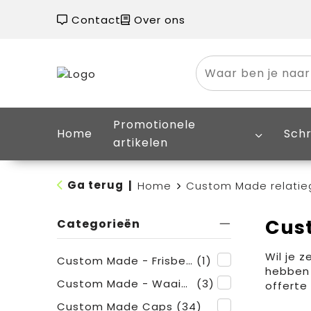
Contact
Over ons
Promotionele
Home
Schr
artikelen
Ga terug
|
Home
Custom Made relati
Cus
Categorieën
Wil je z
Custom Made - Frisbees
(1)
hebben 
Custom Made - Waaiers
(3)
offerte
Custom Made Caps
(34)