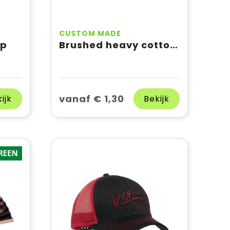
CUSTOM MADE
ap
Brushed heavy cotton (280gsm)
vanaf € 1,30
ijk
Bekijk