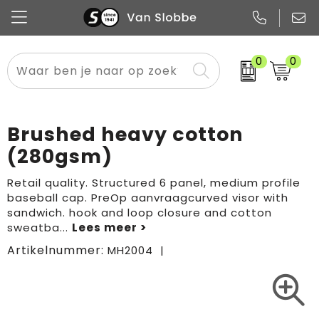
0
0
Alle categorieën
Pennen
Flessen
Meest gekozen
Boodschappen- en draagtassen
Tech
Potloden
Mokken en bekers
Buitenkleding
Zakelijke tassen
Brushed heavy cotton
Snoep
Notitieboekjes
Glazen en karaffen
Sportkleding
Sport & vrije tijd
(280gsm)
Promo
Papier
Merken
Overig textiel
Rugzakken
Retail quality. Structured 6 panel, medium profile
baseball cap. PreOp aanvraagcurved visor with
sandwich. hook and loop closure and cotton
sweatba
...
Artikelnummer:
MH2004