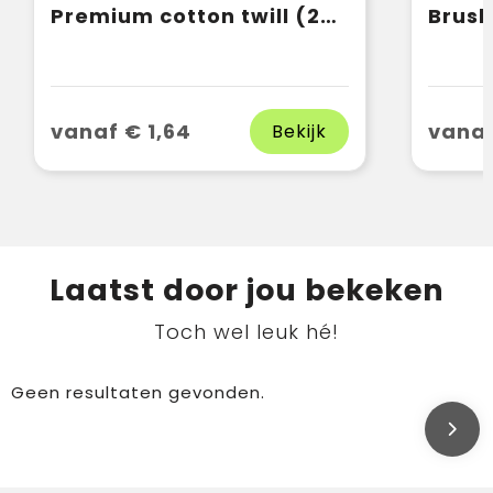
Premium cotton twill (260gsm)
vanaf € 1,64
vanaf
Bekijk
Laatst door jou bekeken
Toch wel leuk hé!
Geen resultaten gevonden.