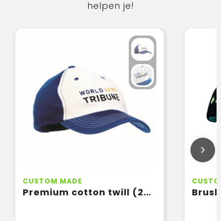
helpen je!
CUSTOM MADE
CUSTO
Premium cotton twill (260gsm)