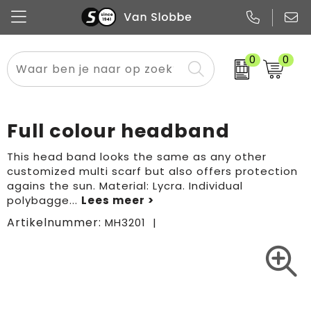
0
0
Alle categorieën
Pennen
Flessen
Meest gekozen
Boodschappen- en draagtassen
Tech
Potloden
Mokken en bekers
Buitenkleding
Zakelijke tassen
Full colour headband
Snoep
Notitieboekjes
Glazen en karaffen
Sportkleding
Sport & vrije tijd
This head band looks the same as any other
customized multi scarf but also offers protection
Promo
Papier
Merken
Overig textiel
Rugzakken
agains the sun. Material: Lycra. Individual
polybagge
...
Artikelnummer:
MH3201